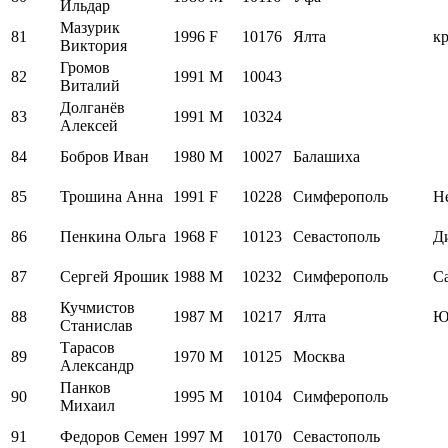
Ильдар
Мазурик
81
1996
F
10176
Ялта
к
Виктория
Громов
82
1991
M
10043
Виталий
Долганёв
83
1991
M
10324
Алексей
84
Бобров Иван
1980
M
10027
Балашиха
85
Трошина Анна
1991
F
10228
Симферополь
Н
86
Пенкина Ольга
1968
F
10123
Севастополь
Д
87
Сергей Ярошик
1988
M
10232
Симферополь
С
Кучмистов
88
1987
M
10217
Ялта
Ю
Станислав
Тарасов
89
1970
M
10125
Москва
Александр
Панков
90
1995
M
10104
Симферополь
Михаил
91
Федоров Семен
1997
M
10170
Севастополь