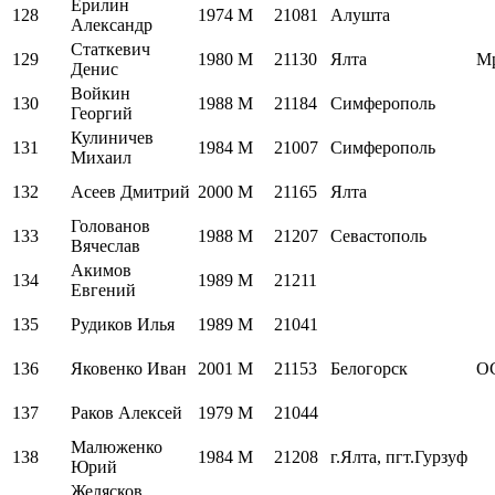
Ерилин
128
1974
M
21081
Алушта
Александр
Статкевич
129
1980
M
21130
Ялта
М
Денис
Войкин
130
1988
M
21184
Симферополь
Георгий
Кулиничев
131
1984
M
21007
Симферополь
Михаил
132
Асеев Дмитрий
2000
M
21165
Ялта
Голованов
133
1988
M
21207
Севастополь
Вячеслав
Акимов
134
1989
M
21211
Евгений
135
Рудиков Илья
1989
M
21041
136
Яковенко Иван
2001
M
21153
Белогорск
О
137
Раков Алексей
1979
M
21044
Малюженко
138
1984
M
21208
г.Ялта, пгт.Гурзуф
Юрий
Желясков