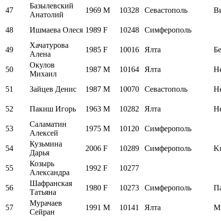
Базылевский
47
1969
M
10328
Севастополь
В
Анатолий
48
Ишмаева Олеся
1989
F
10248
Симферополь
Хачатурова
49
1985
F
10016
Ялта
Бе
Алена
Окулов
50
1987
M
10164
Ялта
Н
Михаил
51
Зайцев Денис
1987
M
10070
Севастополь
Н
52
Пакиш Игорь
1963
M
10282
Ялта
Н
Саламатин
53
1975
M
10120
Симферополь
Алексей
Кузьмина
54
2006
F
10289
Симферополь
K
Дарья
Козырь
55
1992
F
10277
Александра
Шафранская
56
1980
F
10273
Симферополь
П
Татьяна
Мурачаев
57
1991
M
10141
Ялта
М
Сейран