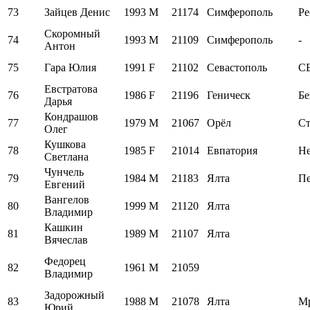
73
Зайцев Денис
1993
M
21174
Симферополь
Ре
Скоромный
74
1993
M
21109
Симферополь
-
Антон
75
Гара Юлия
1991
F
21102
Севастополь
СБ
Евстратова
76
1986
F
21196
Геническ
Бе
Дарья
Кондрашов
77
1979
M
21067
Орёл
Ст
Олег
Кушкова
78
1985
F
21014
Евпатория
Н
Светлана
Чунчель
79
1984
M
21183
Ялта
Пе
Евгений
Вангелов
80
1999
M
21120
Ялта
Владимир
Кашкин
81
1989
M
21107
Ялта
Вячеслав
Федорец
82
1961
M
21059
Владимир
Задорожный
83
1988
M
21078
Ялта
М
Юрий