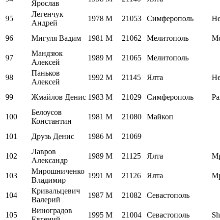
Ярослав
Легенчук
95
1978
M
21053
Симферополь
Н
Андрей
96
Мигуля Вадим
1981
M
21062
Мелитополь
М
Мандзюк
97
1989
M
21065
Мелитополь
Алексей
Паньков
98
1992
M
21145
Ялта
Н
Алексей
99
Жмайлов Денис
1983
M
21029
Симферополь
Ра
Белоусов
100
1981
M
21080
Майкоп
Константин
101
Друзь Денис
1986
M
21069
Лавров
102
1989
M
21125
Ялта
М
Александр
Мирошниченко
103
1991
M
21126
Ялта
М
Владимир
Кривальцевич
104
1987
M
21082
Севастополь
Валерий
Виноградов
105
1995
M
21004
Севастополь
Sh
Евгений