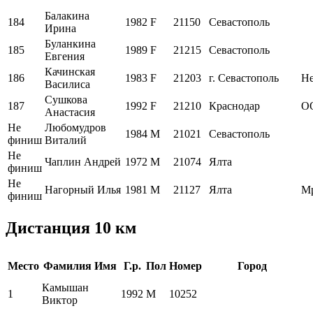
Балакина
184
1982
F
21150
Севастополь
Ирина
Буланкина
185
1989
F
21215
Севастополь
Евгения
Качинская
186
1983
F
21203
г. Севастополь
Н
Василиса
Сушкова
187
1992
F
21210
Краснодар
ОО
Анастасия
Не
Любомудров
1984
M
21021
Севастополь
финиш
Виталий
Не
Чаплин Андрей
1972
M
21074
Ялта
финиш
Не
Нагорный Илья
1981
M
21127
Ялта
М
финиш
Дистанция 10 км
Место
Фамилия Имя
Г.р.
Пол
Номер
Город
Камышан
1
1992
M
10252
Виктор