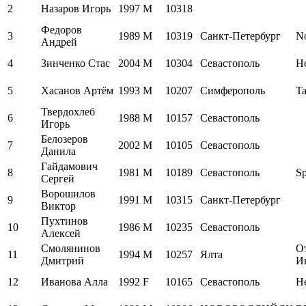
2
Назаров Игорь
1997
M
10318
Федоров
3
1989
M
10319
Санкт-Петербург
N
Андрей
4
Зинченко Стас
2004
M
10304
Севастополь
Н
5
Хасанов Артём
1993
M
10207
Симферополь
Ta
Твердохлеб
6
1988
M
10157
Севастополь
Игорь
Белозеров
7
2002
M
10105
Севастополь
Данила
Гайдамович
8
1981
M
10189
Севастополь
Sp
Сергей
Ворошилов
9
1991
M
10315
Санкт-Петербург
Виктор
Пухтинов
10
1986
M
10235
Севастополь
Алексей
Смолянинов
О
11
1994
M
10257
Ялта
Дмитрий
И
12
Иванова Алла
1992
F
10165
Севастополь
Н