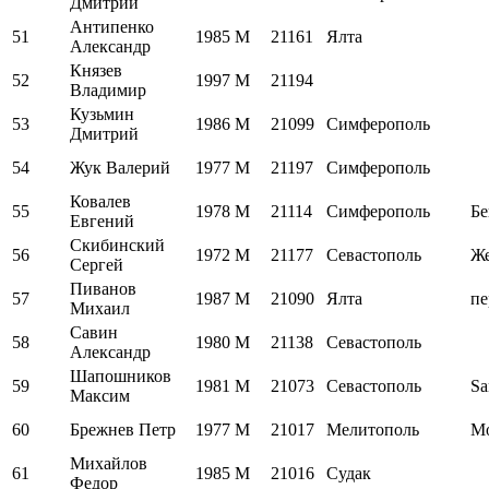
Дмитрий
Антипенко
51
1985
M
21161
Ялта
Александр
Князев
52
1997
M
21194
Владимир
Кузьмин
53
1986
M
21099
Симферополь
Дмитрий
54
Жук Валерий
1977
M
21197
Симферополь
Ковалев
55
1978
M
21114
Симферополь
Бе
Евгений
Скибинский
56
1972
M
21177
Севастополь
Ж
Сергей
Пиванов
57
1987
M
21090
Ялта
пе
Михаил
Савин
58
1980
M
21138
Севастополь
Александр
Шапошников
59
1981
M
21073
Севастополь
Sa
Максим
60
Брежнев Петр
1977
M
21017
Мелитополь
М
Михайлов
61
1985
M
21016
Судак
Федор