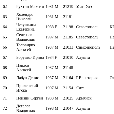
62
Рухтин Максим
1981
M
21219
Улан-Удэ
Холендро
63
1981
M
21181
Николай
Челушкина
64
1988
F
21198
Севастополь
К
Екатерина
Селезнев
65
1997
M
21185
Севастополь
На
Владислав
Толовирко
66
1987
M
21033
Симферополь
Н
Алексей
67
Борушко Ирина
1984
F
21010
Алушта
Павлов
68
1987
M
21148
Алексей
69
Лабун Денис
1987
M
21164
Г.Евпатория
О
Прилепский
70
1997
M
21154
Ялта
Игорь
71
Пензин Сергей
1983
M
21025
Армянск
Дегалов
72
1993
M
21047
Алушта
Владислав