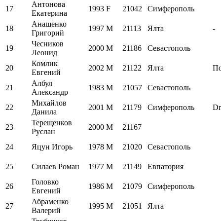
Антонова
17
1993
F
21042
Симферополь
Екатерина
Анащенко
18
1997
M
21113
Ялта
-
Григорий
Чесников
19
2000
M
21186
Севастополь
Леонид
Комлик
20
2002
M
21122
Ялта
По
Евгений
Албул
21
1983
M
21057
Севастополь
Александр
Михайлов
22
2001
M
21179
Симферополь
Dr
Данила
Терещенков
23
2000
M
21167
Руслан
24
Яцун Игорь
1978
M
21020
Севастополь
25
Силаев Роман
1977
M
21149
Евпатория
Головко
26
1986
M
21079
Симферополь
Евгений
Абраменко
27
1995
M
21051
Ялта
Валерий