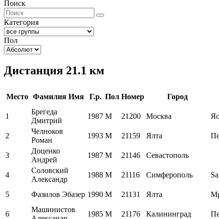
Поиск
Категория
Пол
Дистанция 21.1 км
Место
Фамилия Имя
Г.р.
Пол
Номер
Город
Брегеда
1
1987
M
21200
Москва
Яс
Дмитрий
Челноков
2
1993
M
21159
Ялта
Пе
Роман
Доценко
3
1987
M
21146
Севастополь
Андрей
Соловский
4
1988
M
21116
Симферополь
Sa
Александр
5
Фазилов Эбазер
1990
M
21131
Ялта
М
Машинистов
6
1985
M
21176
Калининград
Пе
Александр