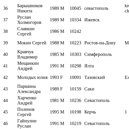
Барышников
kr
36
1989
M
10045
севастополь
Никита
cl
Руслан
37
1989
M
10334
Ижевск
Холмогоров
Славкин
38
1986
M
10242
Сергей
39
Мокин Сергей
1988
M
10223
Ростов-на-Дону
M
Кравчук
40
1985
M
10303
Симферополь
Владимир
Мещанкин
41
1991
M
10298
Ялта
Андрей
42
Молодых юлия
1993
F
10091
Тазовский
Е
Паршина
43
1989
F
10159
Саки
Александра
Харченко
44
1981
M
10236
Севастополь
Андрей
Поленов
45
1995
M
10198
Керчь
1
Сергей
Гайнулин
46
1991
M
10219
Севастополь
Руслан