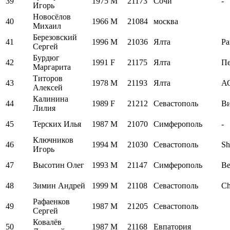
39
1975
M
21173
Сочи
-
Игорь
Новосёлов
40
1966
M
21084
москва
Михаил
Березовский
41
1996
M
21036
Ялта
Ра
Сергей
Бурдюг
42
1991
F
21175
Ялта
Пе
Маргарита
Титоров
43
1978
M
21193
Ялта
А
Алексей
Калинина
44
1989
F
21212
Севастополь
Ви
Лилия
45
Терских Илья
1987
M
21070
Симферополь
-
Ключников
46
1994
M
21030
Севастополь
Sh
Игорь
47
Высотин Олег
1993
M
21147
Симферополь
Ве
48
Зимин Андрей
1999
M
21108
Севастополь
Ch
Рафаенков
49
1987
M
21205
Севастополь
Сергей
Ковалёв
50
1987
M
21168
Евпатория