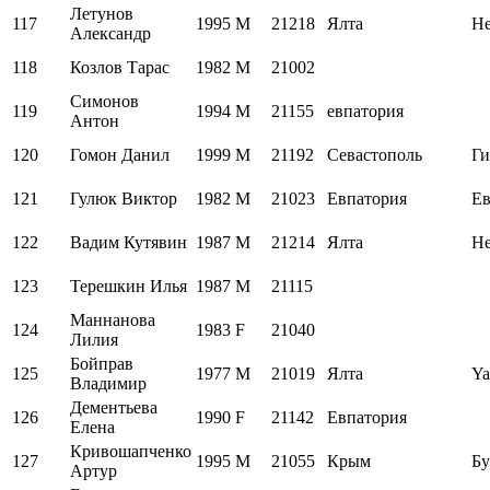
Летунов
117
1995
M
21218
Ялта
Н
Александр
118
Козлов Тарас
1982
M
21002
Симонов
119
1994
M
21155
евпатория
Антон
120
Гомон Данил
1999
M
21192
Севастополь
Ги
121
Гулюк Виктор
1982
M
21023
Евпатория
Ев
122
Вадим Кутявин
1987
M
21214
Ялта
Н
123
Терешкин Илья
1987
M
21115
Маннанова
124
1983
F
21040
Лилия
Бойправ
125
1977
M
21019
Ялта
Ya
Владимир
Дементьева
126
1990
F
21142
Евпатория
Елена
Кривошапченко
127
1995
M
21055
Крым
Бу
Артур