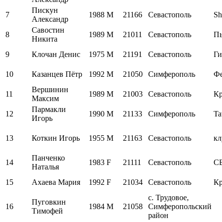
Пискун
7
1988
M
21166
Севастополь
Sh
Александр
Савостин
8
1989
M
21011
Севастополь
Пь
Никита
9
Клочан Денис
1975
M
21191
Севастополь
Ги
10
Казанцев Пётр
1992
M
21050
Симферополь
Ф
Вершинин
11
1989
M
21003
Севастополь
Кр
Максим
Пармакли
12
1990
M
21133
Симферополь
Ta
Игорь
13
Коткин Игорь
1955
M
21163
Севастополь
кл
Панченко
14
1983
F
21111
Севастополь
СБ
Наталья
15
Ахаева Мария
1992
F
21034
Севастополь
Кр
с. Трудовое,
Пуговкин
16
1984
M
21058
Симферопольский
Тимофей
район