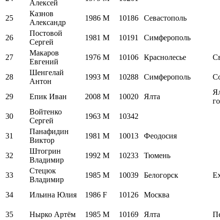
Алексей
Казнов
25
1986
M
10186
Севастополь
Александр
Постовой
26
1981
M
10191
Симферополь
Сергей
Макаров
27
1976
M
10106
Краснолесье
С
Евгений
Шенгелай
28
1993
M
10288
Симферополь
Co
Антон
Я
29
Епик Иван
2008
M
10020
Ялта
го
Войтенко
30
1963
M
10342
Сергей
Панафидин
31
1981
M
10013
Феодосия
Виктор
Штогрин
32
1992
M
10233
Тюмень
Владимир
Стецюк
33
1985
M
10039
Белогорск
Ex
Владимир
34
Ильина Юлия
1986
F
10126
Москва
35
Нырко Артём
1985
M
10169
Ялта
П