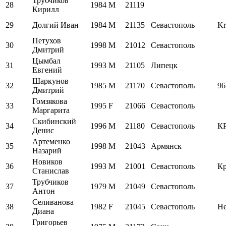
Трубчиков
28
1984
M
21119
Кирилл
29
Долгий Иван
1984
M
21135
Севастополь
Kr
Петухов
30
1998
M
21012
Севастополь
Дмитрий
Цымбал
31
1993
M
21105
Липецк
Евгений
Шаркунов
32
1985
M
21170
Севастополь
96
Дмитрий
Гомзякова
33
1995
F
21066
Севастополь
Маргарита
Скибинский
34
1996
M
21180
Севастополь
К
Денис
Артеменко
35
1998
M
21043
Армянск
Назарий
Новиков
36
1993
M
21001
Севастополь
Кр
Станислав
Трубчиков
37
1979
M
21049
Севастополь
Антон
Селиванова
38
1982
F
21045
Севастополь
Н
Диана
Григорьев