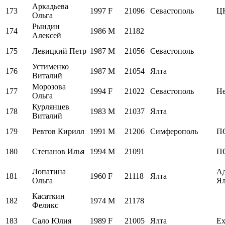
Аркадьева
173
1997
F
21096
Севастополь
ЦК
Ольга
Рындин
174
1986
M
21182
Алексей
175
Левицкий Петр
1987
M
21056
Севастополь
Устименко
176
1987
M
21054
Ялта
Виталий
Морозова
177
1994
F
21022
Севастополь
Н
Ольга
Курлянцев
178
1983
M
21037
Ялта
Виталий
179
Ревтов Кирилл
1991
M
21206
Симферополь
П
180
Степанов Илья
1994
M
21091
П
Лопатина
Ад
181
1960
F
21118
Ялта
Ольга
Ял
Касаткин
182
1974
M
21178
Феликс
183
Сало Юлия
1989
F
21005
Ялта
Ex