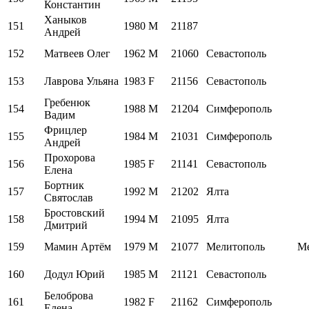
Константин
Ханыков
151
1980
M
21187
Андрей
152
Матвеев Олег
1962
M
21060
Севастополь
153
Лаврова Ульяна
1983
F
21156
Севастополь
Гребенюк
154
1988
M
21204
Симферополь
Вадим
Фрицлер
155
1984
M
21031
Симферополь
Андрей
Прохорова
156
1985
F
21141
Севастополь
Елена
Бортник
157
1992
M
21202
Ялта
Святослав
Бростовский
158
1994
M
21095
Ялта
Дмитрий
159
Мамин Артём
1979
M
21077
Мелитополь
Ме
160
Додул Юрий
1985
M
21121
Севастополь
Белоброва
161
1982
F
21162
Симферополь
Елена