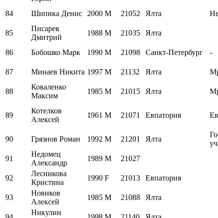
84
Шипика Денис
2000
M
21052
Ялта
Н
Писарев
85
1988
M
21035
Ялта
Дмитрий
86
Бобошко Марк
1990
M
21098
Санкт-Петербург
-
87
Минаев Никита
1997
M
21132
Ялта
М
Коваленко
88
1985
M
21015
Ялта
М
Максим
Котелков
89
1961
M
21071
Евпатория
Ев
Алексей
Го
90
Грязнов Роман
1992
M
21201
Ялта
уч
Недомец
91
1989
M
21027
Александр
Лесникова
92
1990
F
21013
Евпатория
Кристина
Новиков
93
1985
M
21088
Ялта
Алексей
Никулин
94
1998
M
21140
Ялта