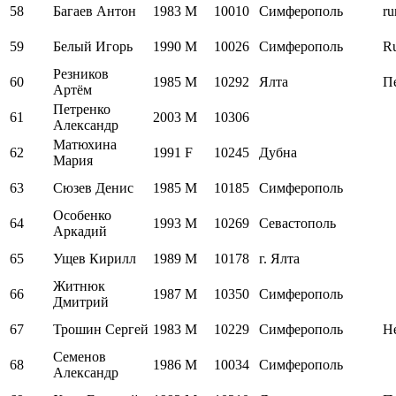
58
Багаев Антон
1983
M
10010
Симферополь
ru
59
Белый Игорь
1990
M
10026
Симферополь
Ru
Резников
60
1985
M
10292
Ялта
П
Артём
Петренко
61
2003
M
10306
Александр
Матюхина
62
1991
F
10245
Дубна
Мария
63
Сюзев Денис
1985
M
10185
Симферополь
Особенко
64
1993
M
10269
Севастополь
Аркадий
65
Ущев Кирилл
1989
M
10178
г. Ялта
Житнюк
66
1987
M
10350
Симферополь
Дмитрий
67
Трошин Сергей
1983
M
10229
Симферополь
Н
Семенов
68
1986
M
10034
Симферополь
Александр