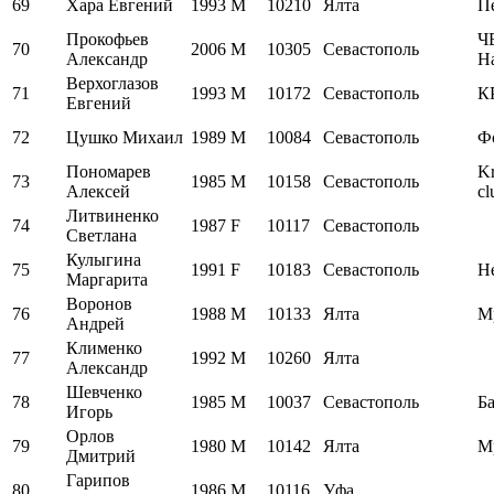
69
Хара Евгений
1993
M
10210
Ялта
П
Прокофьев
Ч
70
2006
M
10305
Севастополь
Александр
Н
Верхоглазов
71
1993
M
10172
Севастополь
К
Евгений
72
Цушко Михаил
1989
M
10084
Севастополь
Ф
Пономарев
Kr
73
1985
M
10158
Севастополь
Алексей
cl
Литвиненко
74
1987
F
10117
Севастополь
Светлана
Кулыгина
75
1991
F
10183
Севастополь
Н
Маргарита
Воронов
76
1988
M
10133
Ялта
М
Андрей
Клименко
77
1992
M
10260
Ялта
Александр
Шевченко
78
1985
M
10037
Севастополь
Б
Игорь
Орлов
79
1980
M
10142
Ялта
М
Дмитрий
Гарипов
80
1986
M
10116
Уфа