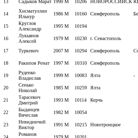
13
Садыков Марат
1990
M
10206
НОВОРОССИЙСК
R
Хисматуллин
14
1986
M
10160
Симферополь
Б
Ильнур
Круглов
15
1995
M
10194
Александр
Лукьянов
16
1979
M
10230
г. Севастополь
Алексей
17
Туркевич
2007
M
10294
Симферополь
Co
18
Ракипов Ренат
1997
M
10310
Симферополь
Руденко
19
1999
M
10083
Ялта
-
Владислав
Сенько
20
1985
M
10259
Ялта
Николай
Тарасевич
21
1993
M
10114
Керчь
Дмитрий
Быданцев
22
1982
M
10054
Вячеслав
Невидничий
23
1991
M
10215
Новотроицкое
Виктор
Романов
24
1979
M
10201