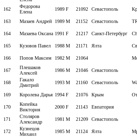
Федорова
162
1989
F
21092
Севастополь
Кр
Елена
163
Мазаев Андрей
1989
M
21152
Севастополь
T
164
Мазаева Оксана
1991
F
21217
Санкт-Петербург
Ch
165
Кузовов Павел
1988
M
21171
Ялта
Св
166
Попов Максим
1982
M
21064
М
Плешаков
167
1986
M
21046
Севастополь
Алексей
Гакало
168
1993
M
21160
Севастополь
Wa
Дмитрий
169
Королева Дарья
1994
F
21076
Крым
От
Копейка
170
2000
F
21143
Евпатория
Виктория
Столяров
171
1981
M
21209
Севастополь
Александр
Кузнецов
172
1985
M
21124
Ялта
М
Михаил