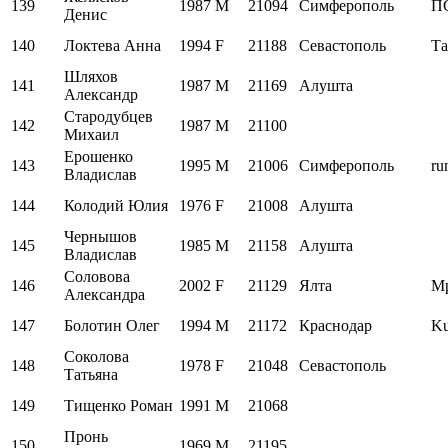
139
1987
M
21094
Симферополь
П
Денис
140
Локтева Анна
1994
F
21188
Севастополь
Та
Шляхов
141
1987
M
21169
Алушта
Александр
Стародубцев
142
1987
M
21100
Михаил
Ерошенко
143
1995
M
21006
Симферополь
ru
Владислав
144
Колодий Юлия
1976
F
21008
Алушта
Чернышов
145
1985
M
21158
Алушта
Владислав
Соловова
146
2002
F
21129
Ялта
М
Александра
147
Болотин Олег
1994
M
21172
Краснодар
Ku
Соколова
148
1978
F
21048
Севастополь
Татьяна
149
Тищенко Роман
1991
M
21068
Пронь
150
1969
M
21195